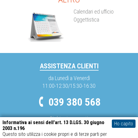
Calendari ed ufficio
Oggettistica
ASSISTENZA CLIENTI
da Lunedì a Venerdì
11:00-12:30/15:30-16:30
039 380 568
Richieste urgenti
Informativa ai sensi dell'art. 13 D.LGS. 30 giugno
Ho capito
info@spediboss.com
2003 n.196
Questo sito utilizza i cookie propri e di terze parti per