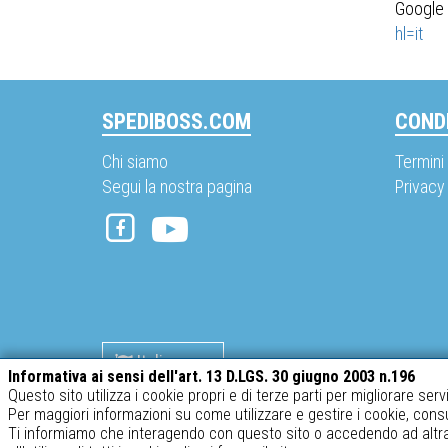
Goog
hl=it
SPEDIBOSS.COM
CONDI
Chi siamo
Termini 
Segui la nostra pagina
Privacy
Italiano
Informativa ai sensi dell'art. 13 D.LGS. 30 giugno 2003 n.196
Questo sito utilizza i cookie propri e di terze parti per migliorare serv
Per maggiori informazioni su come utilizzare e gestire i cookie, cons
SABATINO srl – P.IVA 02634410969
Ti informiamo che interagendo con questo sito o accedendo ad altra 