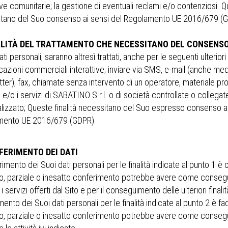
e comunitarie; la gestione di eventuali reclami e/o contenziosi. Qu
tano del Suo consenso ai sensi del Regolamento UE 2016/679 (
ALITÀ DEL TRATTAMENTO CHE NECESSITANO DEL CONSENSO
ati personali, saranno altresì trattati, anche per le seguenti ulteriori 
azioni commerciali interattive; inviare via SMS, e-mail (anche me
ter), fax, chiamate senza intervento di un operatore, materiale pr
 e/o i servizi di SABATINO S.r.l. o di società controllate o collega
lizzato; Queste finalità necessitano del Suo espresso consenso ai
mento UE 2016/679 (GDPR)
FERIMENTO DEI DATI
rimento dei Suoi dati personali per le finalità indicate al punto 1 è ob
, parziale o inesatto conferimento potrebbe avere come consegue
 i servizi offerti dal Sito e per il conseguimento delle ulteriori finalità
ento dei Suoi dati personali per le finalità indicate al punto 2 è faco
, parziale o inesatto conferimento potrebbe avere come consegue