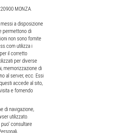
46, 20900 MONZA.
o messi a disposizione
e e permettono di
zioni non sono fornite
s.com utilizza i
er il corretto
lizzati per diverse
oni, memorizzazione di
no al server, ecc. Essi
questi accede al sito,
visita e fornendo
e di navigazione,
ser utilizzato.
i puo' consultare
ersonali,