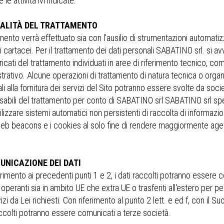
 le attività ivi indicate.
DALITÀ DEL TRATTAMENTO
amento verrà effettuato sia con l'ausilio di strumentazioni automat
 cartacei. Per il trattamento dei dati personali SABATINO srl. si av
icati del trattamento individuati in aree di riferimento tecnico, c
trativo. Alcune operazioni di trattamento di natura tecnica o organ
li alla fornitura dei servizi del Sito potranno essere svolte da soc
abili del trattamento per conto di SABATINO srl SABATINO srl spec
ilizzare sistemi automatici non persistenti di raccolta di informazioni
 web beacons e i cookies al solo fine di rendere maggiormente agev
UNICAZIONE DEI DATI
rimento ai precedenti punti 1 e 2, i dati raccolti potranno essere 
operanti sia in ambito UE che extra UE o trasferiti all'estero per p
izi da Lei richiesti. Con riferimento al punto 2 lett. e ed f, con il
accolti potranno essere comunicati a terze società.