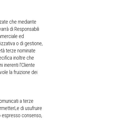
izzate che mediante
varrà di Responsabili
ommerciale ed
izzativa o di gestione,
ietà terze nominate
ifica inoltre che
 inerenti l'Cliente
ole la fruizione dei
comunicati a terze
ermetterLe di usufruire
 Suo espresso consenso,