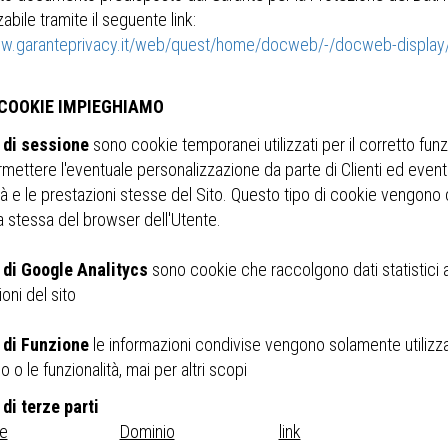
zabile tramite il seguente link:
ww.garanteprivacy.it/web/quest/home/docweb/-/docweb-displ
 COOKIE IMPIEGHIAMO
 di sessione
sono cookie temporanei utilizzati per il corretto fun
rmettere l'eventuale personalizzazione da parte di Clienti ed even
ità e le prestazioni stesse del Sito. Questo tipo di cookie vengono 
a stessa del browser dell'Utente.
 di Google Analitycs
sono cookie che raccolgono dati statistici al
oni del sito
 di Funzione
le informazioni condivise vengono solamente utilizzat
zio o le funzionalità, mai per altri scopi
di terze parti
re
Dominio
link