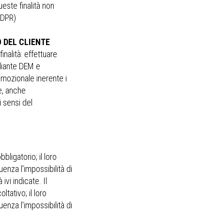
este finalità non
GDPR)
 DEL CLIENTE
finalità: effettuare
diante DEM e
omozionale inerente i
te, anche
 sensi del
bligatorio; il loro
nza l'impossibilità di
 ivi indicate. Il
ltativo; il loro
nza l'impossibilità di