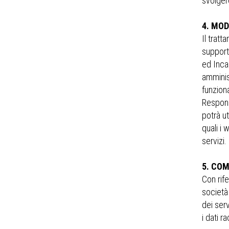
svolgere
4. MO
Il tratt
supporti
ed Incar
amminis
funziona
Respons
potrà ut
quali i
servizi.
5. COM
Con rife
società 
dei serv
i dati r