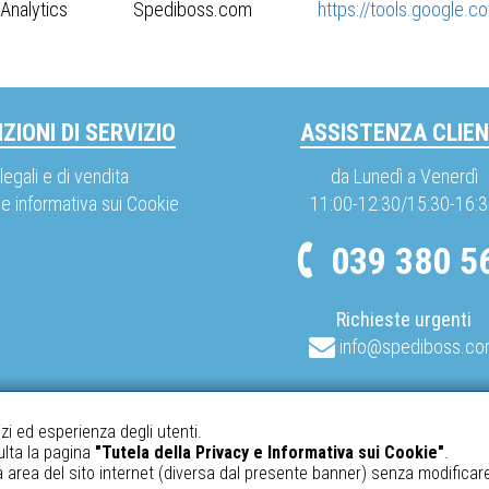
le Analytics Spediboss.com
https://tools.google.
ZIONI DI SERVIZIO
ASSISTENZA CLIEN
legali e di vendita
da Lunedì a Venerdì
 e informativa sui Cookie
11:00-12:30/15:30-16:
039 380 5
Richieste urgenti
info@spediboss.c
izi ed esperienza degli utenti.
ulta la pagina
"Tutela della Privacy e Informativa sui Cookie"
.
area del sito internet (diversa dal presente banner) senza modificar