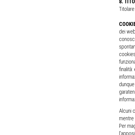
8. TIT
Titolar
COOKI
dei web 
conoscer
spontan
cookies
funziona
finalità
informaz
dunque p
garaten
informaz
Alcuni 
mentre a
Per magg
l'appos