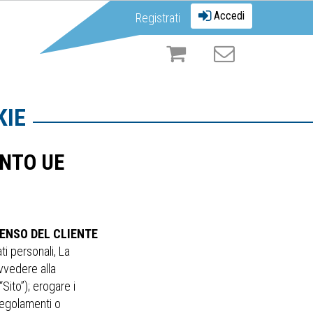
Accedi
Registrati
KIE
ENTO UE
ENSO DEL CLIENTE
ti personali, La
ovvedere alla
Sito”); erogare i
 regolamenti o