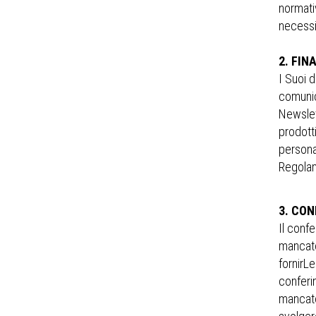
normativ
necessi
2. FIN
I Suoi d
comunic
Newslet
prodotti
persona
Regola
3. CON
Il confe
mancato
fornirLe
conferim
mancato