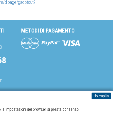
com/dlpage/gaoptout?
TI
METODI DI PAGAMENTO
Mastercard
Visa
PayPal
30
68
om
Ho capito
spediboss.com © 2014-2026
e le impostazioni del browser si presta consenso