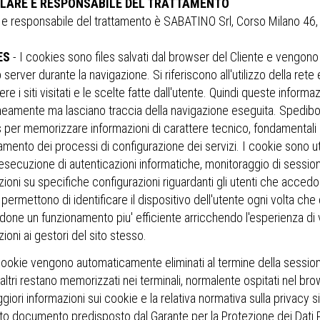
OLARE E RESPONSABILE DEL TRATTAMENTO
e e responsabile del trattamento è SABATINO Srl, Corso Milano 
ES
- I cookies sono files salvati dal browser del Cliente e vengon
server durante la navigazione. Si riferiscono all'utilizzo della ret
e i siti visitati e le scelte fatte dall'utente. Quindi queste informa
eamente ma lasciano traccia della navigazione eseguita. Spedibos
 per memorizzare informazioni di carattere tecnico, fondamentali p
mento dei processi di configurazione dei servizi. I cookie sono uti
: esecuzione di autenticazioni informatiche, monitoraggio di sessi
ioni su specifiche configurazioni riguardanti gli utenti che accedo
ermettono di identificare il dispositivo dell'utente ogni volta che 
done un funzionamento piu' efficiente arricchendo l'esperienza di 
ioni ai gestori del sito stesso.
cookie vengono automaticamente eliminati al termine della session
ltri restano memorizzati nei terminali, normalente ospitati nel brow
iori informazioni sui cookie e la relativa normativa sulla privacy s
ito documento predisposto dal Garante per la Protezione dei Dati P