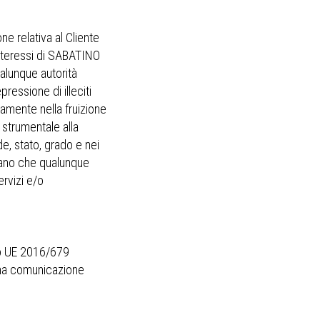
e relativa al Cliente
 interessi di SABATINO
ualunque autorità
ressione di illeciti
amente nella fruizione
o strumentale alla
de, stato, grado e nei
scano che qualunque
ervizi e/o
nto UE 2016/679
una comunicazione