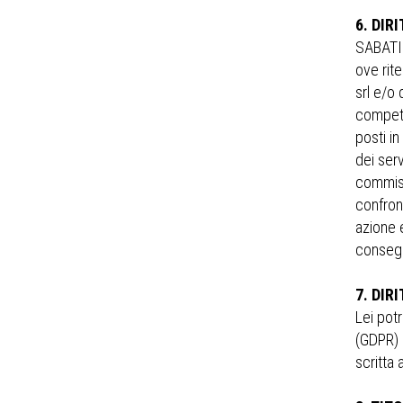
6. DIRI
SABATINO
ove rite
srl e/o 
competen
posti i
dei serv
commissi
confron
azione 
consegue
7. DIR
Lei pot
(GDPR) 
scritta a