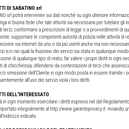
TTI DI SABATINO srl
 srl potrà intervenire sui dati nonchè su ogni ulteriore informazion
nga in buona fede che tale attività sia necessaria per tutelare gli
di terzi; conformarsi a prescrizioni di legge o a provvedimenti di q
te; supportare le competenti autorità di polizia nelle attività di rep
n essere via internet da uno o da più utenti anche ma non necessari
izi e/o nei quali la fruizione dei servizi sia stata in qualunque mod
one di qualunque tipo di reato; far valere i propri diritti in ogni se
ti di chicchessia; difendersi da contestazioni di terzi che asseri
e/o omissione dell'Cliente in ogni modo posta in essere tramite i s
ntemente all'uso dei servizi viola i loro diritti.
ITTI DELL'INTERESSATO
rà in ogni momento esercitare i diritti espressi nel del Regolame
riportato integralmente al http://www.garanteprivacy.it inviando 
ll'indirizzo indicato.