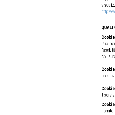
visualiz
http:w
QUALI
Cookie
Puo' pe
l'usabil
chiusur
Cookie
prestazi
Cookie
il servi
Cookie 
Fornito