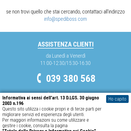
se non trovi quello che stai cercando, contattaci all'indirizzo
info@spediboss.com
ASSISTENZA CLIENTI
da Lunedì a Venerdì
11:00-12:30/15:30-16:30
039 380 568
Richieste urgenti
Informativa ai sensi dell'art. 13 D.LGS. 30 giugno
Ho capito
info@spediboss.com
2003 n.196
Questo sito utilizza i cookie propri e di terze parti per
migliorare servizi ed esperienza degli utenti.
METODI DI PAGAMENTO
Per maggiori informazioni su come utilizzare e
gestire i cookie, consulta la pagina
Mastercard
Visa
PayPal