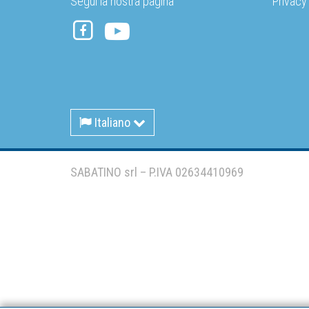
Segui la nostra pagina
Privacy
Italiano
SABATINO srl – P.IVA 02634410969