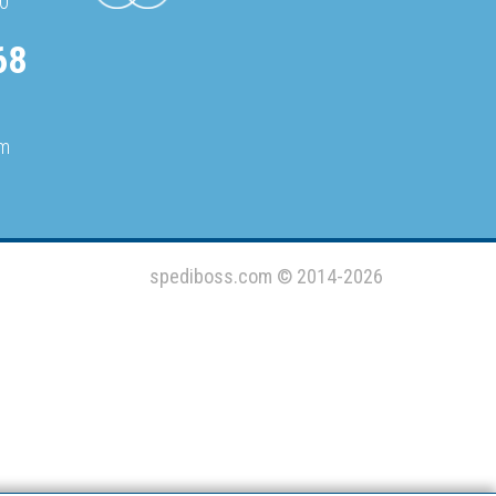
30
68
om
spediboss.com © 2014-2026