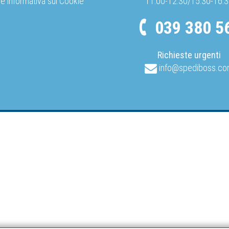
 e informativa sui Cookie
11:00-12:30/15:30-16:
039 380 5
Richieste urgenti
info@spediboss.c