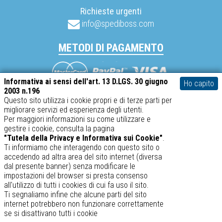
Richieste urgenti
info@spediboss.com
METODI DI PAGAMENTO
Mastercard
Visa
PayPal
Informativa ai sensi dell'art. 13 D.LGS. 30 giugno
Ho capito
2003 n.196
Questo sito utilizza i cookie propri e di terze parti per
migliorare servizi ed esperienza degli utenti.
SABATINO srl – P.IVA 02634410969
Per maggiori informazioni su come utilizzare e
gestire i cookie, consulta la pagina
spediboss.com © 2014-2026
"Tutela della Privacy e Informativa sui Cookie"
.
Ti informiamo che interagendo con questo sito o
accedendo ad altra area del sito internet (diversa
dal presente banner) senza modificare le
impostazioni del browser si presta consenso
all'utilizzo di tutti i cookies di cui fa uso il sito.
Ti segnaliamo infine che alcune parti del sito
internet potrebbero non funzionare correttamente
se si disattivano tutti i cookie