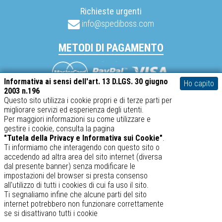
Richieste urgenti
info@spediboss.com
METODI DI PAGAMENTO
Mastercard
Visa
PayPal
Informativa ai sensi dell'art. 13 D.LGS. 30 giugno
Ho capito
2003 n.196
Questo sito utilizza i cookie propri e di terze parti per
migliorare servizi ed esperienza degli utenti.
SABATINO srl – P.IVA 02634410969
Per maggiori informazioni su come utilizzare e
gestire i cookie, consulta la pagina
spediboss.com © 2014-2026
"Tutela della Privacy e Informativa sui Cookie"
.
Ti informiamo che interagendo con questo sito o
accedendo ad altra area del sito internet (diversa
dal presente banner) senza modificare le
impostazioni del browser si presta consenso
all'utilizzo di tutti i cookies di cui fa uso il sito.
Ti segnaliamo infine che alcune parti del sito
internet potrebbero non funzionare correttamente
se si disattivano tutti i cookie