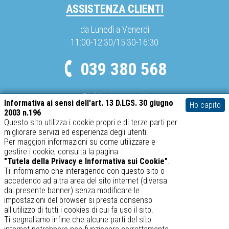
ASSISTENZA CLIENTI
da Lunedì a Venerdì
11:00-12:30/15:30-16:30
039 380 568
Richieste urgenti
Informativa ai sensi dell'art. 13 D.LGS. 30 giugno
Ho capito
info@spediboss.com
2003 n.196
Questo sito utilizza i cookie propri e di terze parti per
migliorare servizi ed esperienza degli utenti.
METODI DI PAGAMENTO
Per maggiori informazioni su come utilizzare e
gestire i cookie, consulta la pagina
Mastercard
Visa
PayPal
"Tutela della Privacy e Informativa sui Cookie"
.
Ti informiamo che interagendo con questo sito o
accedendo ad altra area del sito internet (diversa
dal presente banner) senza modificare le
impostazioni del browser si presta consenso
SABATINO srl – P.IVA 02634410969
all'utilizzo di tutti i cookies di cui fa uso il sito.
spediboss.com © 2014-2026
Ti segnaliamo infine che alcune parti del sito