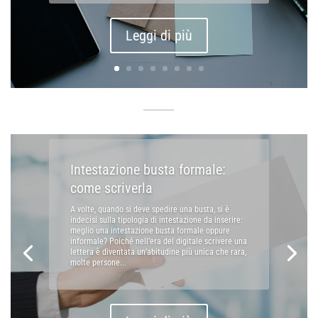
Leggi di più
Intestazione busta formale:
come scriverla
A volte, quando si deve spedire una busta, si è
indecisi sulla tipologia di intestazione da inserire:
meglio una intestazione busta formale oppure
informale? Poiché nell’era del digitale scrivere una
lettera è diventata un’abitudine più unica che rara,
molte persone...