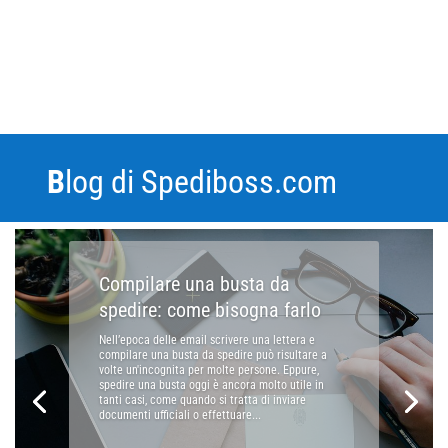
B
log di Spediboss.com
Compilare una busta da
spedire: come bisogna farlo
Nell’epoca delle email scrivere una lettera e
compilare una busta da spedire può risultare a
volte un'incognita per molte persone. Eppure,
spedire una busta oggi è ancora molto utile in
tanti casi, come quando si tratta di inviare
documenti ufficiali o effettuare...