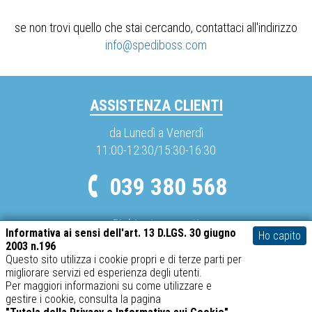
se non trovi quello che stai cercando, contattaci all'indirizzo
info@spediboss.com
ASSISTENZA CLIENTI
da Lunedì a Venerdì
11:00-12:30/15:30-16:30
039 380 568
Richieste urgenti
Informativa ai sensi dell'art. 13 D.LGS. 30 giugno
Ho capito
info@spediboss.com
2003 n.196
Questo sito utilizza i cookie propri e di terze parti per
migliorare servizi ed esperienza degli utenti.
METODI DI PAGAMENTO
Per maggiori informazioni su come utilizzare e
gestire i cookie, consulta la pagina
Mastercard
Visa
PayPal