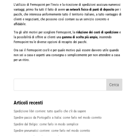
L’utilizzo di Fermopoint per l’invio e la ricezione di spedizioni assicura numerosi
vantaggi, primo fra tutti il fatto di avere
un network fisico di punti di deposito
per i
pacchi, che interessa uniformemente tutto il territorio italiano, a tutto vantaggio di
clienti e negozianti, che possono così contare su un servizio concreto e
affidabile.
Tra gli altri motivi per scegliere Fermopoint, la
riduzione dei costi di spedizione
e
la possibilità di offrire ai clienti una
gamma di scelta più ampia
, inserendo
Fermopoint tra le diverse opzioni di recapito dei pacchi.
Ora sai il Fermopoint cos’è e per quale motivo può essere davvero utile quando
non sei a casa e aspetti una consegna o semplicemente per non attendere a casa
per un ritiro.
Articoli recenti
Spedizione libri corriere: tutto quello che c’è da sapere
Spedire pacco da Portogallo a Italia: come farlo nel modo corretto
Spedire dal Belgio: come farlo in modo semplice
Spedire pneumatici corriere: come farlo nel modo corretto