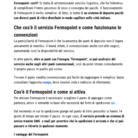
Fermopoint: cos’è?
Si tratta di un’interessante servizio logistico, che ha l’obiettivo
di semplificare l’intero processo di invio e consegna dei pacchi. Il funzionamento
di Fermopoint è molto semplice: di fatto, si tratta di
un sistema di deposito pacchi
con diversi punti di ritiro distribuiti in modo capillare nelle città italiane.
Che cos’è il servizio Fermopoint e come funzionano le
convenzioni
La particolarità di Fermopoint è che la presenza dei punti di deposito non è legata
unicamente al marchio: il brand, infatti, è convenzionato anche con altri negozi,
aumentando così la disponibilità del servizio.
In altre parole,
oltre ai punti con l’insegna “Fermopoint”, si può usufruire del
servizio anche negli altri punti convenzionati,
così da poter ritirare comodamente
il proprio pacco in quello più vicino.
Trovare il punto vendita convenzionato più facile da raggiungere è semplice: basta
consultare l’apposita
mappa
, dove inserire città e indirizzo di riferimento.
Cos’è il Fermopoint e come si attiva
Per attivare Fermopoint è necessario scegliere il punto di appoggio come
partenza, arrivo o entrambi in base alle necessità dal form di spedizione
qui
.
Dal momento in cui la spedizione giunge nel punto di ritiro prescelto si hanno 14
giorni di tempo per ritirare il pacco. In ogni caso,
il servizio prevede un sistema di
avviso tramite SMS e mail per avvertire che la spedizione è arrivata e che si può
passare a ritirarla in qualsiasi momento.
I vantaggi del
Fermopoint