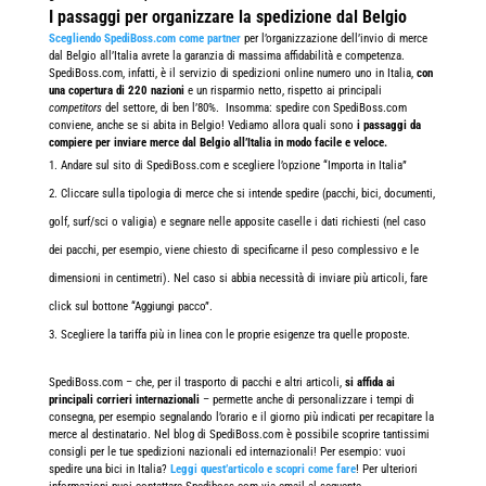
I passaggi per organizzare la spedizione dal Belgio
Scegliendo SpediBoss.com come partner
per l’organizzazione dell’invio di merce
dal Belgio all’Italia avrete la garanzia di massima affidabilità e competenza.
SpediBoss.com, infatti, è il servizio di spedizioni online numero uno in Italia,
con
una copertura di 220 nazioni
e un risparmio netto, rispetto ai principali
competitors
del settore, di ben l’80%.
Insomma: spedire con SpediBoss.com
conviene, anche se si abita in Belgio! Vediamo allora quali sono
i passaggi da
compiere per inviare merce dal Belgio all’Italia in modo facile e veloce.
Andare sul sito di SpediBoss.com e scegliere l’opzione “Importa in Italia”
Cliccare sulla tipologia di merce che si intende spedire (pacchi, bici, documenti,
golf, surf/sci o valigia) e segnare nelle apposite caselle i dati richiesti (nel caso
dei pacchi, per esempio, viene chiesto di specificarne il peso complessivo e le
dimensioni in centimetri). Nel caso si abbia necessità di inviare più articoli, fare
click sul bottone “Aggiungi pacco”.
Scegliere la tariffa più in linea con le proprie esigenze tra quelle proposte.
SpediBoss.com – che, per il trasporto di pacchi e altri articoli,
si affida ai
principali corrieri internazionali
– permette anche di personalizzare i tempi di
consegna, per esempio segnalando l’orario e il giorno più indicati per recapitare la
merce al destinatario.
Nel blog di SpediBoss.com è possibile scoprire tantissimi
consigli per le tue spedizioni nazionali ed internazionali! Per esempio: vuoi
spedire una bici in Italia?
Leggi quest’articolo e scopri come fare
! Per ulteriori