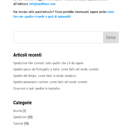
all’indirizzo
info@spediboss.com
Hai trovato utile quest’articolo? Forse potrebbe interessarti sapere anche
come
fare per spedire ricambi e parti di automobili
Articoli recenti
Spedizione libri corriere: tutto quello che c’è da sapere
Spedire pacco da Portogallo a Italia: come farlo nel modo corretto
Spedire dal Belgio: come farlo in modo semplice
Spedire pneumatici corriere: come farlo nel modo corretto
Cosa non si può spedire in Australia
Categorie
Novità
(1)
Spedizioni
(23)
Tutorial
(10)