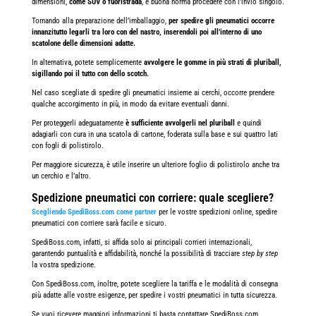
dimensioni,
come SUV o fuoristrada
, è buona norma procedere con l’invio singolo.
Tornando alla preparazione dell’imballaggio,
per spedire gli pneumatici occorre
innanzitutto legarli tra loro con del nastro, inserendoli poi all’interno di uno
scatolone delle dimensioni adatte.
In alternativa, potete semplicemente
avvolgere le gomme in più strati di pluriball,
sigillando poi il tutto con dello scotch.
Nel caso scegliate di spedire gli pneumatici insieme ai cerchi, occorre prendere
qualche accorgimento in più, in modo da evitare eventuali danni.
Per proteggerli adeguatamente
è sufficiente avvolgerli nel pluriball
e quindi
adagiarli con cura in una scatola di cartone, foderata sulla base e sui quattro lati
con fogli di polistirolo.
Per maggiore sicurezza, è utile inserire un ulteriore foglio di polistirolo anche tra
un cerchio e l’altro.
Spedizione pneumatici con corriere: quale scegliere?
Scegliendo SpediBoss.com come partner
per le vostre spedizioni online, spedire
pneumatici con corriere sarà facile e sicuro.
SpediBoss.com, infatti, si affida solo ai principali corrieri internazionali,
garantendo puntualità e affidabilità, nonché la possibilità di tracciare
step by step
la vostra spedizione.
Con SpediBoss.com, inoltre, potete scegliere la tariffa e le modalità di consegna
più adatte alle vostre esigenze, per spedire i vostri pneumatici in tutta sicurezza.
Se vuoi ricevere maggiori informazioni ti basta contattare SpediBoss.com