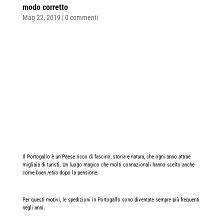
modo corretto
Mag 22, 2019
|
0 commenti
Il Portogallo è un Paese ricco di fascino, storia e natura, che ogni anno attrae
migliaia di turisti. Un luogo magico che molti connazionali hanno scelto anche
come
buen retiro
dopo la pensione.
Per questi motivi, le spedizioni in Portogallo sono diventate sempre più frequenti
negli anni.