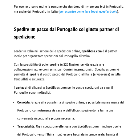
Per esempio sono molte le persone che decidono di inviare una bici in Portogallo,
ma anche dal Portogallo in Italia (
per scoprire come fare leggi quest’articolo
).
Spedire un pacco dal Portogallo col giusto partner di
spedizione
Leader in Italia nel settore delle spedizioni online,
Spediboss.com
è il partner
ideale
per organizzare spedizioni dal Portogallo all’Italia
Con la possibilità di poter spedire in 220 Nazioni servite grazie alle
collaborazioni attive con i principali Corrieri internazionali, Spediboss.com vi
permette di spedire il vostro pacco dal Portogallo all’Italia (e viceversa) in tutta
tranquillità e sicurezza.
I
vantaggi
di affidarsi a SpediBoss.com per le vostre spedizioni da e per il
Portogallo sono molteplici:
Comodità.
Grazie alla possibilità di spedire online, è possibile inviare merce dal
Portogallo comodamente da casa o dall’ufficio, scegliendo la tariffa più
conveniente rispetto alle proprie necessità.
Tracciabilità.
Ogni spedizione effettuata con SpediBoss.com – incluse quelle
dal Portogallo verso l’Italia – può essere tracciata in tempo reale, tramite il