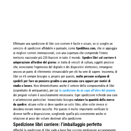
Effettuare una spedizione di libri con corriere è facile e sicuro, se si sceglie un
servizio di spedizioni affidabile e puntuale, come
SpediBoss.com,
che si appoggia
ai migliori corrieri internazionali, con una copertura che comprende l’intero
territorio nazionale più 220 Nazioni in tutto il mondo.
Spedire libri col corriere è
un’operazione all’ordine del giorno:
si tratta di veicoli di cultura, oggetti preziosi
che, nonostante l’egemonia del digitale e dei dispositivi elettronici, rimangono
ancora un punto di riferimento irrinunciabile per chi ha sete di sapere.
Insomma, di
libri ce n’è sempre bisogno e, proprio per questo,
molte persone scelgono di
spedirli per fare un pensiero gradito a una persona cara oppure per motivi di
studio o lavoro.
Non dimentichiamo anche il settore della compravendita di libri
(soprattutto di antiquariato), per cui
la spedizione da un capo all’altro del pianeta
dei pregiati volumi è assolutamente necessaria.
Ogni spedizione richiede una cura
e un’attenzione particolari.
Innanzitutto bisogna
valutare la quantità della merce
da spedire:
alcune volte si deve spedire un solo libro, altre volte invece si
desidera inviare intere raccolte.
Per questo è molto importante verificare le
diverse tariffe a disposizione, scegliendo quella più conveniente anche in
relazione al peso dei volumi destinati alla spedizione.
Spedizione libri corriere: l’imballaggio perfetto
Affinché la spedizione di libri vada a buon fine occorre predisporre accuratamente