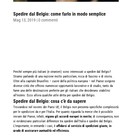
Spedire dal Belgio: come farlo in modo semplice
Mag 13, 2019
|
0 commenti
Perché sempre più italiani (e stranieri) sono interessati a spedire dal Belgio?
Stiamo parlando di una nazione molto particolare, ricca di fascino e di storia.
Oltre alla capitale Bruxelles – cuore della politica europea – nel Paese sorgono
diverse città che offrono numerose opportunità lavorative e di studio, tanto da
farne una delle destinazioni preferite per gli italiani che desiderano stabilirsi
all’estero.
Ecco allora qualche utile dritta per spedire dal Belgio.
Spedire dal Belgio: cosa c’è da sapere
Trovandosi nel novero dei Paesi UE, il Belgio non presenta specifiche complessità
per le spedizioni da e per l’Italia.
Per quanto riguarda la merce che è possibile
inviare dal Paese, infatti,
vigono gli accordi europei in merito
; di conseguenza, non
si evidenziano particolari differenze tra spedire dall’Italia e spedire dal Belgio.
L’importante, in entrambi i casi, è
affidarsi al servizio di spedizioni giusto, in
grado di assicurare puntualità ed efficienza.