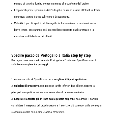
numero di tracking fornito contestualmente alla conferma dell’ordine.
I pagamenti per le spedizioni dal Portogallo possono essere effettuati in totale
sicurezza, tramite i principali circuiti di pagamento.
Velocità.
I pacchi spediti dal Portogallo in Italia arrivano a destinazione in
breve tempo, assicurando così un eccellente rapporto qualità/prezzo e la
massima soddisfazione dei clienti.
Spedire pacco da Portogallo a Italia step by step
Per organizzare una spedizione dal Portogallo all’Italia con SpediBoss.com è
sufficiente compiere
tre passaggi
:
Andare sul sito di SpediBoss.com e
scegliere il tipo di spedizione
Calcolare il preventivo.
com propone tariffe inferiori fino all’80% rispetto ai
principali competitors del settore, senza vincolo e senza contratto.
Scegliere la tariffa più in linea con le proprie esigenze
, decidendo il corriere
cui affidare il trasporto del proprio pacco e il servizio più comodo, dalla consegna
standard a quella con giorno e orario predefinito.