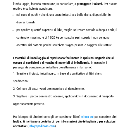
l’imballaggio, facendo attenzione, in particolare, a
proteggere i volumi.
Per questo
motivo è sufficiente acquistare:
nel caso di pochi volumi, una busta imbottita a bolle d’aria, disponibile in
diversi formati
per spedire quantità superiori di libri, meglio utilizzare scatole a doppia onda, il
contenuto massimo è di 15/20 kg per scatola, pesi superiori non vengono
accettati dal corriere perché sarebbero troppo pesanti e soggetti alle rotture.
I materiali di imballaggio si reperiscono facilmente in qualsiasi negozio che si
occupa di spedizioni e di vendita di materiali di imballaggio.
In generale, i
passaggi da compiere per imballare correttamente i libri sono:
Scegliere il giusto imballaggio, in base al quantitativo di libri che si
spediscono;
Colmare gli spazi vuoti con materiale di riempimento;
Sigillare il pacco con nastro adesivo, applicandovi il documento di trasporto
opportunamente protetto.
Hai bisogno di ulteriori consigli per spedire un libro?
clicca qui
per scoprirne altri!
Inoltre, ti invitiamo a contattarci per informazioni più dettagliate o per soluzioni
alternative (
info@spediboss.com
)