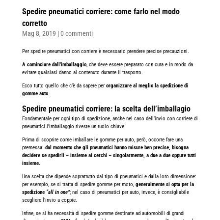
Spedire pneumatici corriere: come farlo nel modo
corretto
Mag 8, 2019
|
0 commenti
Per spedire pneumatici con corriere è necessario prendere precise precauzioni.
A cominciare dall’
imballaggio
, che deve essere preparato con cura e in modo da
evitare qualsiasi danno al contenuto durante il trasporto.
Ecco tutto quello che c’è da sapere per
organizzare al meglio la spedizione di
gomme auto
.
Spedire pneumatici corriere: la scelta dell’imballagio
Fondamentale per ogni tipo di spedizione, anche nel caso dell’invio con corriere di
pneumatici l’imballaggio riveste un ruolo chiave.
Prima di scoprire come imballare le gomme per auto, però, occorre fare una
premessa:
dal momento che gli pneumatici hanno misure ben precise, bisogna
decidere se spedirli – insieme ai cerchi – singolarmente, a due a due oppure tutti
insieme.
Una scelta che dipende soprattutto dal tipo di pneumatici e dalla loro dimensione:
per esempio, se si tratta di spedire gomme per moto,
generalmente si opta per la
spedizione
“all in one”
; nel caso di pneumatici per auto, invece, è consigliabile
scegliere l’invio a coppie.
Infine, se si ha necessità di spedire gomme destinate ad automobili di grandi