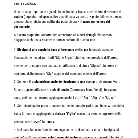
parola sbagliata.
Un altro step importante riguarda la scelta della busta: quest’ultima dev’essere di
qualità
(requisito indispensabile) e su di essa va scritto – preferibilmente a mano,
a meno che si abbia una calligrafia poco chiara – il
nome per esteso del
destinatario
.
A questo proposito, occorre fare attenzione ad alcuni dettagli che spesso
sfuggono a chi invia raramente comunicazioni di questo tipo:
Rivolgersi alle coppie in base al loro stato civile:
per le coppie sposate,
l’intestazione includerà i titoli “Sig. e Sig.ra” più il nome completo dell’uomo,
mentre per le coppie non sposate si utilizzerà la dicitura “Sig.na” più nome e
cognome della donna e “Sig.” seguito dal nome per esteso dell’uomo.
Scrivere il
titolo professionale del destinatario
(per esempio: Avvocato Mario
Rossi) oppure utilizzare il
titolo di studio
(Dottoressa Marta Verdi). In questo
caso, però, non si devono aggiungere anche i titoli “Sig.”, “Sig.ra” e “Sig.na”.
Se il destinatario porta lo stesso nome del proprio padre, sull’intestazione della
busta formale si aggiungerà la
dicitura “Figlio”
accanto a nome e cognome della
persona che riceverà la lettera.
Nel caso la busta formale contenga un invito destinato a tutta la famiglia, si
scriverà sull’intestazione
solo il nome del padre
, con annessa la parola “Famiglia”