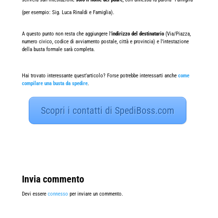
(per esempio: Sig. Luca Rinaldi e Famiglia).
A questo punto non resta che aggiungere l’
indirizzo del destinatario
(Via/Piazza,
numero civico, codice di avviamento postale, città e provincia) e l’intestazione
della busta formale sarà completa.
Hai trovato interessante quest’articolo? Forse potrebbe interessarti anche
come
compilare una busta da spedire
.
Scopri i contatti di SpediBoss.com
Invia commento
Devi essere
connesso
per inviare un commento.