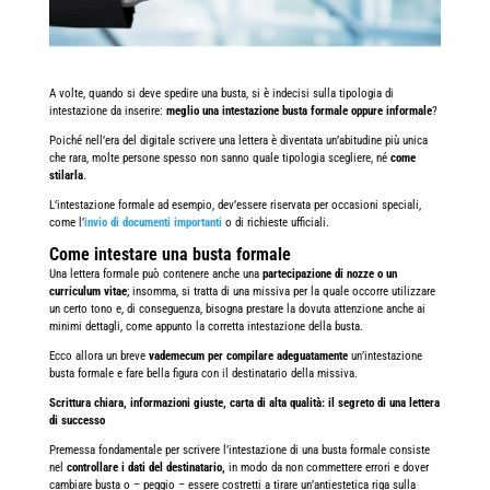
A volte, quando si deve spedire una busta, si è indecisi sulla tipologia di
intestazione da inserire:
meglio una intestazione busta formale oppure informale
?
Poiché nell’era del digitale scrivere una lettera è diventata un’abitudine più unica
che rara, molte persone spesso non sanno quale tipologia scegliere, né
come
stilarla
.
L’intestazione formale ad esempio, dev’essere riservata per occasioni speciali,
come l’
invio di documenti importanti
o di richieste ufficiali.
Come intestare una busta formale
Una lettera formale può contenere anche una
partecipazione di nozze o un
curriculum vitae
; insomma, si tratta di una missiva per la quale occorre utilizzare
un certo tono e, di conseguenza, bisogna prestare la dovuta attenzione anche ai
minimi dettagli, come appunto la corretta intestazione della busta.
Ecco allora un breve
vademecum per compilare adeguatamente
un’intestazione
busta formale
e fare bella figura con il destinatario della missiva.
Scrittura chiara, informazioni giuste, carta di alta qualità: il segreto di una lettera
di successo
Premessa fondamentale per scrivere l’intestazione di una busta formale consiste
nel
controllare i dati del destinatario,
in modo da non commettere errori e dover
cambiare busta o – peggio – essere costretti a tirare un’antiestetica riga sulla